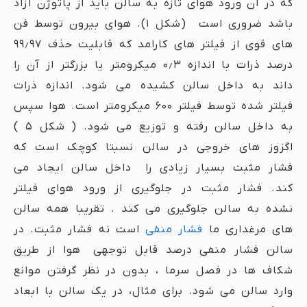
که در آن ورود هوای تازه به سالن باید از پاتوژن آزاد
باشد ضروری است (شکل ۱). هوای بیرون توسط فن
های قوی از فیلتر های کارامد که قابلیت حذف ۹۹٫۹۷
درصد ذرات با اندازه ۰٫۳ میکرومتر یا بزرگتر از آن را
داند به داخل سالن کشیده می شود. اندازه ذرات
فیلتر شده توسط فیلتر ۶۰۰ میکرومتر است. هوا سپس
به داخل سالن رفته و توزیع می شود. ( شکل ۵ )
اگزوز های خروجی در سالن نسبتا کوچک است که
فشار مثبت بسیار زیادی را داخل سالن ایجاد می
کند. فشار مثبت در جلوگیری از ورود هوای فیلتر
نشده به سالن جلوگیری می کند . تقریبا همه سالن
های مرغداری ما
فشار منفی
است نه فشار مثبت. در
سالن فشار منفی درصد قابل توجهی هوا از طریق
شکاف ها در فصل سرما ، بدون در نظر گرفتن موانع
وارد سالن می شود. برای مثال، در یک سالن با ابعاد