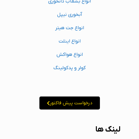
انواع بشقاب دانخوری
آبخوری نیپل
انواع جت هیتر
انواع اینلت
انواع هواکش
کولر و پدکولینگ
درخواست پیش فاکتور
لینک ها