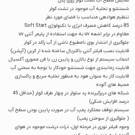
نمایش سطح آب تشت کولر روی پنل
شستشو و تخلیه آب موجود در تشت کولر
تنظیم هوادهی متناسب با فضای مورد نظر
85 درصد کاهش مصرف انرژی با تکنولوژی Soft Start
مقاوم در برابر اشعه uv به جهت استفاده از پلیمر آنتی uv
جلوگیری از انتشار بوی نامطبوع ناشی از آب راکد در کولر
قابلیت نصب فیلتر آنتی باکتریال ساخته شده از کربن (آپشن)
انتخاب سیستم از نوع بالازن و پایین زن با فن محوری آکسیال
قابلیت زمانبندی جهت شستشو خودکار با توجه به سختی آب
قابلیت کار به عنوان هود به منظور تخلیه سریع و پاکسازی
محیط های آلوده
شبکه های دربرگیرنده پد سلولز در چهار طرف کولر (حداقل 45
درصد افزایش خنکی)
سیستم توقف عملکرد پمپ آب در صورت پایین بودن سطح آب
( جلوگیری از سوختن پمپ)
وجود فیلتر توری در مرحله اول، ذرات درشت موجود در هوای