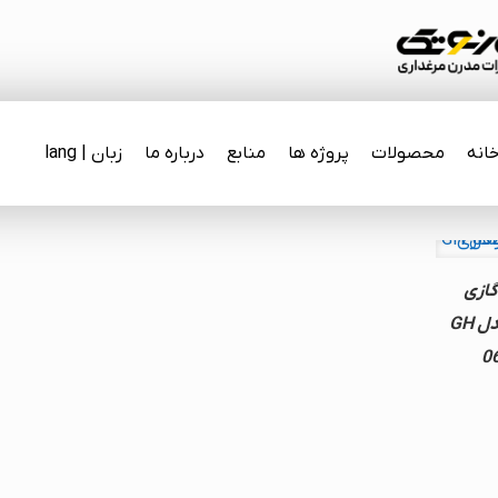
انه
محصولات
پروژه ها
منابع
درباره ما
زبان | lang
گازی
انرژی مدل GH
0