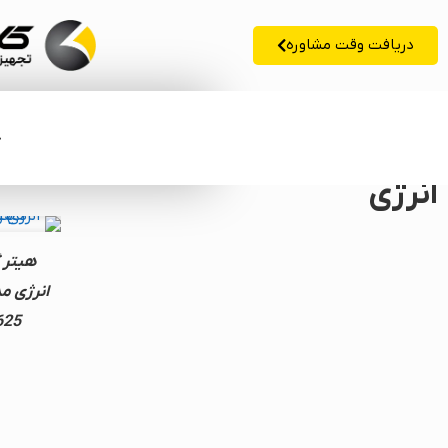
دریافت وقت مشاوره
خ
انرژی
هیتر 
625