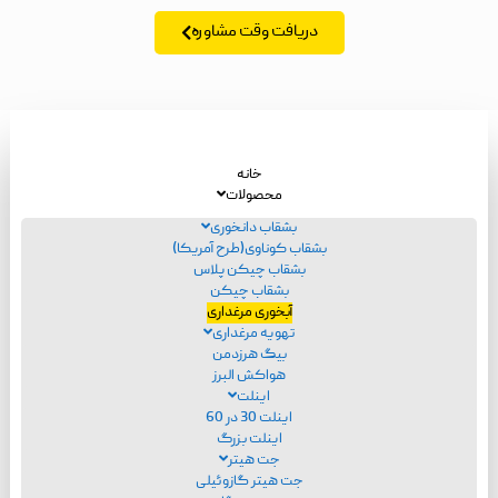
دریافت وقت مشاوره
خانه
محصولات
بشقاب دانخوری
بشقاب کوناوی(طرح آمریکا)
بشقاب چیکن پلاس
بشقاب چیکن
آبخوری مرغداری
تهویه مرغداری
بیگ هرزدمن
هواکش البرز
اینلت
اینلت 30 در 60
اینلت بزرگ
جت هیتر
جت هیتر گازوئیلی