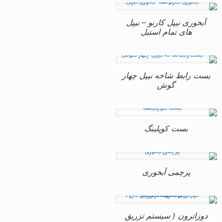
آبخوری نیپل کارنو – نیپل
های تمام استیل
بست رابط شاخه نیپل چهار
گوش
بست کوپلینگ
پرچمی آبخوری
دوزاترون ( سیستم تزریق