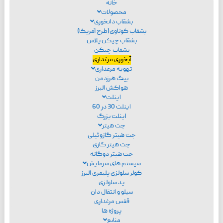
خانه
محصولات
بشقاب دانخوری
بشقاب کوناوی(طرح آمریکا)
بشقاب چیکن پلاس
بشقاب چیکن
آبخوری مرغداری
تهویه مرغداری
بیگ هرزدمن
هواکش البرز
اینلت
اینلت 30 در 60
اینلت بزرگ
جت هیتر
جت هیتر گازوئیلی
جت هیتر گازی
جت هیتر دوگانه
سیستم های سرمایش
کولر سلولزی پلیمری البرز
پد سلولزی
سیلو و انتقال دان
قفس مرغداری
پروژه ها
منابع