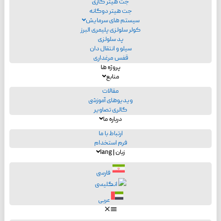
جت هیتر گازی
جت هیتر دوگانه
سیستم های سرمایش
کولر سلولزی پلیمری البرز
پد سلولزی
سیلو و انتقال دان
قفس مرغداری
پروژه ها
منابع
مقالات
ویدیوهای آموزشی
گالری تصاویر
درباره ما
ارتباط با ما
فرم استخدام
زبان | lang
فارسی
انگلیسی
عربی