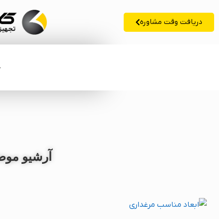
دریافت وقت مشاوره
خ
آرشیو موض