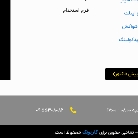
جت هیتر
ا
فرم استخدام
 اینلت
 هواکش
پدکولینگ
یش فاکتور
۱۷:۰۰
۰۹۱۵۵۳۰۸۰۸۲
کارنوتک
محفوظ است.