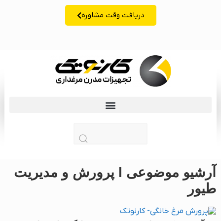
دریافت وقت مشاوره
زبان | lang
آرشیو موضوعی l
پرورش و مدیریت
طیور