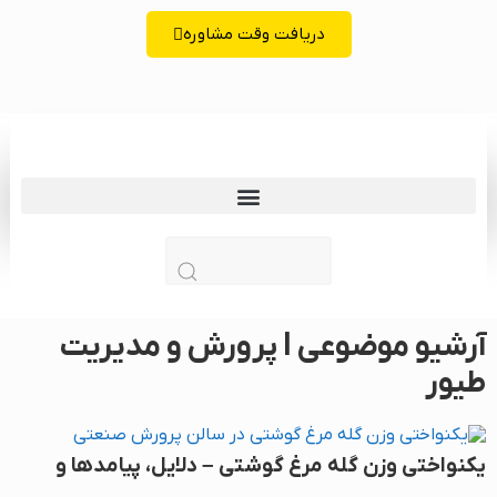
دریافت وقت مشاوره
زبان | lang
آرشیو موضوعی l
پرورش و مدیریت
طیور
یکنواختی وزن گله مرغ گوشتی – دلایل، پیامدها و