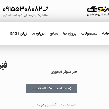
انه
محصولات
پروژه ها
منابع
درباره ما
زبان | lang
فنر شوکر آ
فنر شوکر آبخوری
درخواست استعلام قیمت
دسته بندی
آبخوری مرغداری