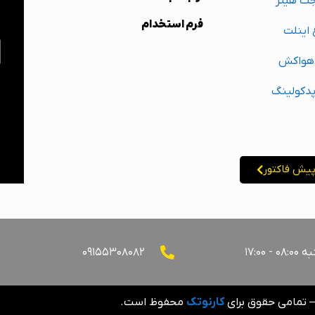
جت هیتر
ا
فرم استخدام
 اینلت
 هواکش
پدکولینگ
یش فاکتور
۱۷:۰۰
۰۹۱۵۵۳۰۸۰۸۲
کارنوتک
محفوظ است.