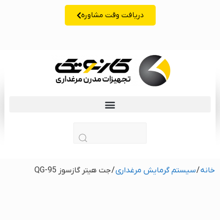
دریافت وقت مشاوره
زبان | lang
خانه
/
سیستم گرمایش مرغداری
/ جت هیتر گازسوز QG-95