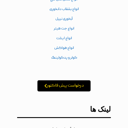
انواع بشقاب دانخوری
آبخوری نیپل
انواع جت هیتر
انواع اینلت
انواع هواکش
کولر و پدکولینگ
درخواست پیش فاکتور
لینک ها