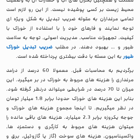
مملکت و همچنین بحران های آب و خسارات آن به وضعیت
محیط زیست بر کسی پوشیده نیست. از این رو لازم است
تمامی مرغداران به مقوله ضریب تبدیل به شکل ویژه ای
توجه نمایند و فارهای خود را با استفاده از خوراک با
کیفیت، تجهیزات مناسب، مدیریت اصولی، توجه به سلامت
طیور و … بهبود دهند. در مطلب
ضریب تبدیل خوراک
طیور
به این مسله با دقت بیشتری پرداخته شده است.
برگردیم به محاسبات قبل. معمولا 60 درصد از درامد
مرغداری را هزینه های مربوط به خوراک در بر میگیرد. این
میزان تا 70 درصد در شرایطی میتواند درنظر گرفته شود.
بنابر این هزینه های خوراک حدودا برابر 1.8 میلیار تومان
در نظر میگیریم. تا اینجا مجموع هزینه های خوراک و
جوجه یکروزه برابر 2.3 میلیارد. هزینه های باقی مانده را
میتوان هزینه های مربوط به کارگری و دستمزد ها،
واکسیناسیون، هزینه های سوخت (گاز یا گازوئیل، برق و