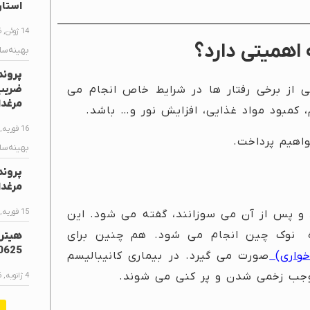
استا
14 ژوئن, 2026
اهمیتی دارد؟
بهینه‌سا
پروند
ز برخی رفتار ها در شرایط خاص انجام می
مرغدا
 کمبود مواد غذایی، افزایش نور و… باشد.
16 فوریه, 2026
اهیم پرداخت.
بهینه‌سا
پروند
مرغدا
15 فوریه, 2026
 و پس از آن می سوزانند، گفته می شود. این
 نوک چین انجام می شود. هم چنین برای
0625
خواری)
صورت می گیرد. در بیماری کانیبالیسم
موجب زخمی شدن و پر کنی می شوند.
4 ژانویه, 2026