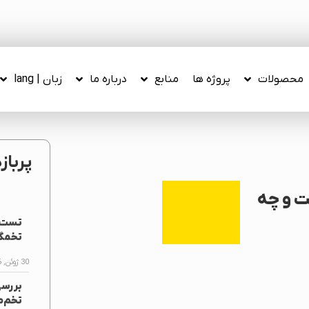
محصولات
پروژه ها
منابع
درباره ما
زبان | lang
پرباز
ت و چه
تست ف
تخمگذ
30 ژوئن, 2026
بررس