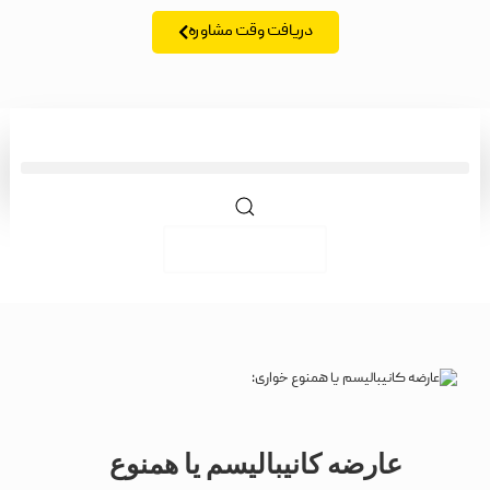
دریافت وقت مشاوره
زبان | lang
عارضه کانیبالیسم یا همنوع