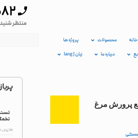
خانه
محصولات
پروژه ها
بع
درباره ما
زبان | lang
پربا
ع پرورش مرغ
تست ف
تخمگذ
30 ژوئن, 2026
مسکی