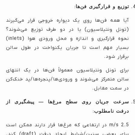
توزیع و قرارگیری فن‌ها
:
آیا همه فن‌ها روی یک دیواره خروجی قرار می‌گیرند
(تونل ونتیلاسیون) یا در دو طرف توزیع می‌شوند؟
نحوه قرارگیری و اندازه و محل ورودی هوا (inlets)
بسیار مهم است تا جریان یکنواخت در طول سالن
برقرار شود.
برای تونل ونتیلاسیون معمولاً فن‌ها در یک انتهای
سالن متمرکز می‌شوند و ورودی‌ها/پنجره‌ها/پد خنک‌کن
در سمت مقابل.
سرعت جریان روی سطح مرغ‌ها — پیشگیری از
درفت نامطلوب
:
2.5 m/s در ارتفاعی که مرغ‌ها قرار دارند ممکن است
برای بعضی سنین/شرایط ایجاد درفت (draft) کند.