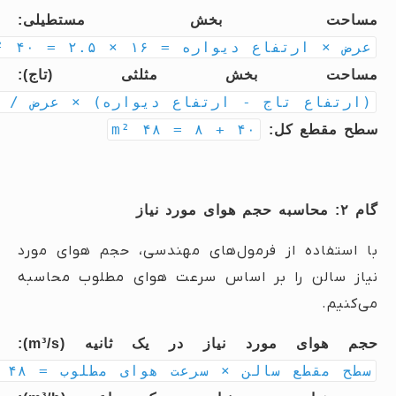
مساحت بخش مستطیلی:
عرض × ارتفاع دیواره = ۱۶ × ۲.۵ = ۴۰ m²
مساحت بخش مثلثی (تاج):
(ارتفاع تاج - ارتفاع دیواره) × عرض / ۲ = (۳.۵ - ۲.۵) × ۱۶ / ۲ = ۸ m²
۴۰ + ۸ = ۴۸ m²
سطح مقطع کل:
گام ۲: محاسبه حجم هوای مورد نیاز
با استفاده از فرمول‌های مهندسی، حجم هوای مورد
نیاز سالن را بر اساس سرعت هوای مطلوب محاسبه
می‌کنیم.
حجم هوای مورد نیاز در یک ثانیه (m³/s):
سطح مقطع سالن × سرعت هوای مطلوب = ۴۸ m² × ۲.۵ m/s = ۱۲۰ m³/s