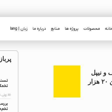
انه
محصولات
پروژه ها
منابع
درباره ما
زبان | lang
پرباز
 و نیپل
آبخوری برای سالن ۲۰ هزار
تست ف
تخمگذ
30 ژوئن, 2026
بررس