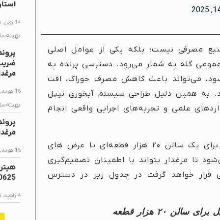
استا
14 ژوئن, 2026
بهینه‌سا
بع مصرفی نیست؛ بلکه یکی از عوامل اصلی
پروند
مومی گله به شمار می‌رود. دسترسی پرنده به
مرغدا
نشود، می‌تواند باعث کاهش مصرف خوراک، افت
16 فوریه, 2026
د. به همین دلیل طراحی سیستم آبخوری نیپل
بهینه‌سا
س استانداردهای علمی و تجربه‌های اجرایی واقعی انجام
پروند
مرغدا
در این مقاله، طراحی صحیح سیستم آبخوری نیپل برای یک سالن ۲۰ هزار قطعه‌ای با عرض های
15 فوریه, 2026
ود تا مرغدار بتواند با اطمینان تصمیم‌گیری
ی قرار خواهد گرفت در جدول زیر در دسترس
0625
4 ژانویه, 2026
الن ۲۰ هزار قطعه