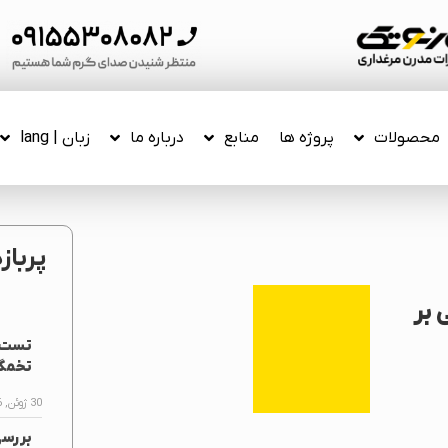
محصولات
پروژه ها
منابع
درباره ما
زبان | lang
پرباز
 بر
تست ف
تخمگذ
30 ژوئن, 2026
بررس