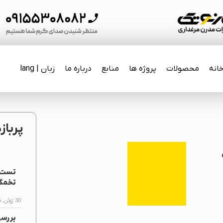
انه
محصولات
پروژه ها
منابع
درباره ما
زبان | lang
پرباز
تست ف
تخمگذ
30 ژوئن, 2026
بررس