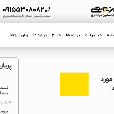
انه
محصولات
پروژه ها
منابع
درباره ما
زبان | lang
پرباز
 مورد
د
تست ف
تخمگذ
30 ژوئن, 2026
بررس