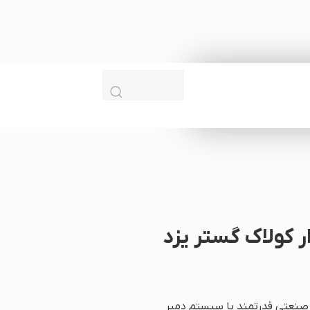
ر کولاک گستر یزد
 صنعتی قدرتمند با سیستم دمپر