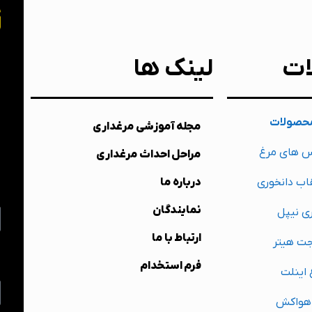
خ
ات
لینک ها
ب
حصولات
مجله آموزشی مرغداری
ت
س های مرغ
مراحل احداث مرغداری
ش
اب دانخوری
درباره ما
م
نمایندگان
ی نیپل
ارتباط با ما
جت هیتر
ا
فرم استخدام
 اینلت
 هواکش