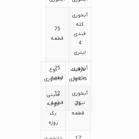
آبخوری
کله
75
قندی
قطعه
4
لیتری
آبخوری
75
ظرفیت
نوع
جامبو
قطعه
دانخوری
دانخوری
آبخوری
12
سینی
نیپل
قطعه
75
جوجه
قطعه
یک
روزه
17
دانخوری