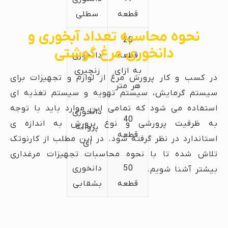
قطعه
سطلی
نحوه محاسبه تعداد آبخوری و
28
دانخوری مرغ گوشتی
قطعه
دانخوری
به ازای
زنچیری
در کسب و کار پرورش مرغ از لوازم و تجهیزات برای
هر متر
سیستم گرمایش، سیستم تهویه و سیستم تغذیه ای
استفاده می شود که تمامی این موارد باید با توجه
دانخوری
40
به ظرفیت پرورشی و نوع پرورش به اندازه ی
پروانه
قطعه
استاندارد در نظر گرفته شود. در این مطلب از کارنوتک
ای
تلاش شده تا با نحوه محاسبات تجهیزات مرغداری
50
دانخوری
بیشتر آشنا شویم.
قطعه
بشقابی