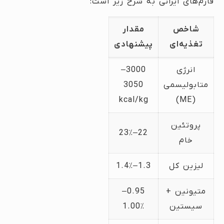
فارم‌های ایرانی به شرح زیر است:
شاخص
مقدار
تغذیه‌ای
پیشنهادی
انرژی
3000–
متابولیسمی
3050
kcal/kg
(ME)
پروتئین
22–23٪
خام
لیزین کل
1.3–1.4٪
متیونین +
0.95–
سیستین
1.00٪